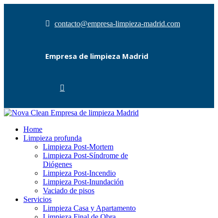
contacto@empresa-limpieza-madrid.com
Empresa de limpieza Madrid
Home
Limpieza profunda
Limpieza Post-Mortem
Limpieza Post-Síndrome de
Diógenes
Limpieza Post-Incendio
Limpieza Post-Inundación
Vaciado de pisos
Servicios
Limpieza Casa y Apartamento
Limpieza Final de Obra